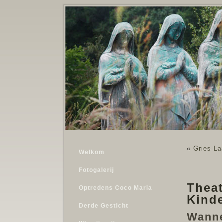
«
Gries La
Welkom
Fotogalerij
Theat
Optredens Coco Maria
Kind
Derde Gesticht
Wann