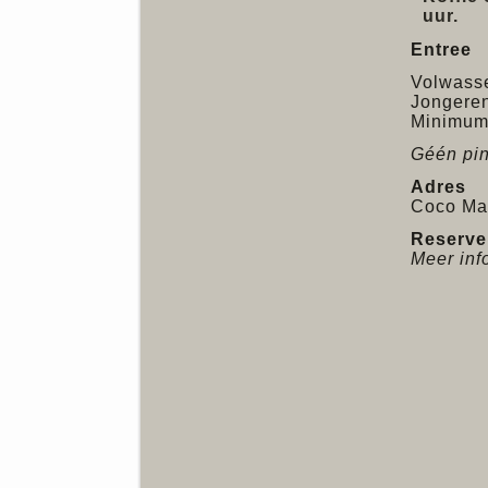
uur.
Entree
Volwass
Jongeren 
Minimuml
Géén pin
Adres
Coco Ma
Reserve
Meer inf