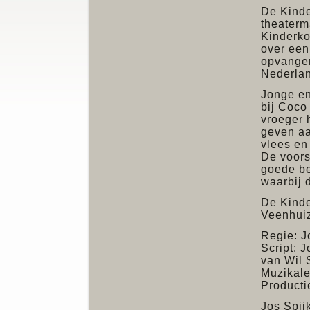
De Kinde
theaterm
Kinderko
over een
opvangen
Nederlan
Jonge en
bij Coco
vroeger 
geven aa
vlees en
De voorst
goede be
waarbij 
De Kinde
Veenhui
Regie: J
Script: J
van Wil
Muzikale
Productie
Jos Spij