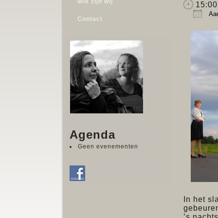
Wie zijn wij
15:00
Aan
Contact
Down
Agenda
Geen evenementen
In het sl
gebeure
’s nachts