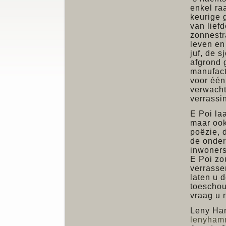
enkel ra
keurige 
van lief
zonnestr
leven en
juf, de 
afgrond 
manufact
voor één
verwacht
verrassi
E Poi laa
maar ook
poëzie, 
de onder
inwoners
E Poi zou
verrasse
laten u 
toeschouw
vraag u n
Leny Ha
lenyham