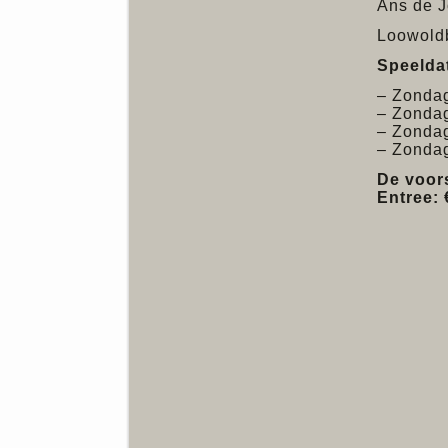
Ans de J
Loowoldb
Speeldat
– Zondag
– Zondag
– Zondag
– Zondag
De voors
Entree: 