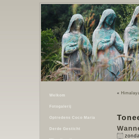
«
Himalaya
Welkom
Fotogalerij
Tone
Optredens Coco Maria
Wann
Derde Gesticht
zonda