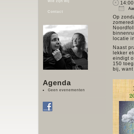
Wie zijn wij
14:00 
Aan
Contact
Down
Op zonda
zomeredi
Noordfolk
binnenru
locatie 
Naast pr
lekker e
eindigt o
150 toeg
bij, want
Agenda
Geen evenementen