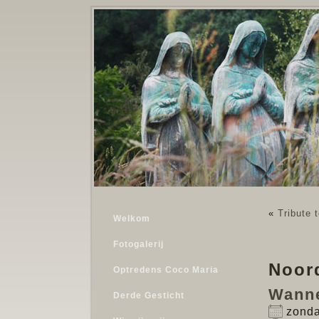
«
Tribute 
Welkom
Fotogalerij
Noord
Optredens Coco Maria
Wann
Derde Gesticht
zonda