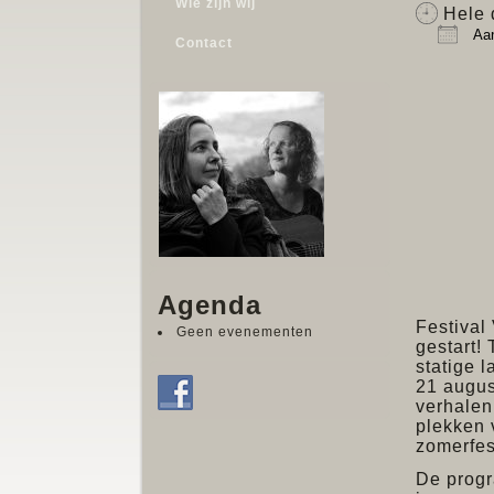
Wie zijn wij
Hele 
Aan
Contact
Down
Agenda
Festival
Geen evenementen
gestart!
statige 
21 augus
verhalen
plekken 
zomerfes
De progr