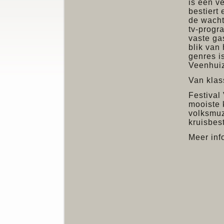
is een v
bestiert
de wacht
tv-progr
vaste ga
blik van
genres is
Veenhui
Van klas
Festival
mooiste 
volksmuz
kruisbes
Meer inf