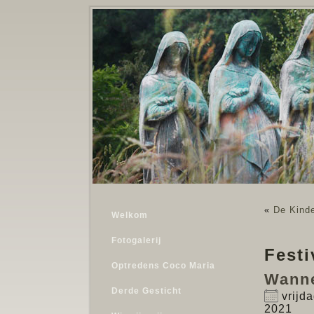
«
De Kinde
Welkom
Fotogalerij
Festi
Optredens Coco Maria
Wann
Derde Gesticht
vrijda
2021