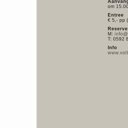
Aanvan
om 15.00
Entree
€ 5,- pp 
Reserve
M:
info@
T: 0592 
Info
www.voll