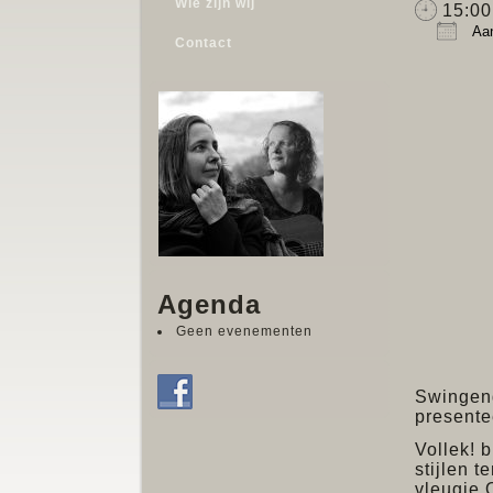
Wie zijn wij
15:00 
Aan
Contact
Down
Agenda
Geen evenementen
Swingend
presente
Vollek! 
stijlen t
vleugje 