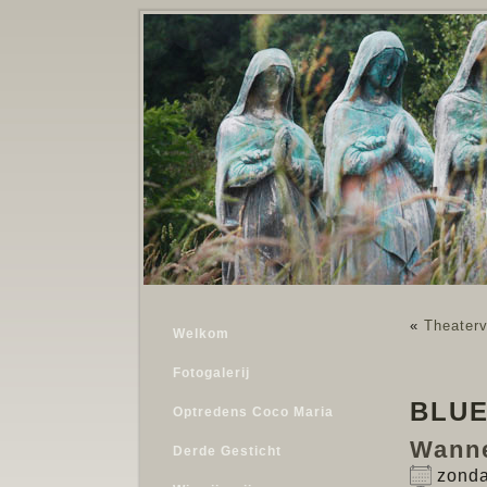
«
Theaterv
Welkom
Fotogalerij
BLUE
Optredens Coco Maria
Wann
Derde Gesticht
zonda