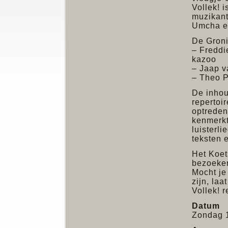
Vollek! i
muzikant
Umcha e
De Groni
– Freddi
kazoo
– Jaap v
– Theo P
De inhou
repertoir
optreden
kenmerkt
luisterl
teksten 
Het Koet
bezoeker
Mocht je
zijn, laa
Vollek! r
Datum
Zondag 